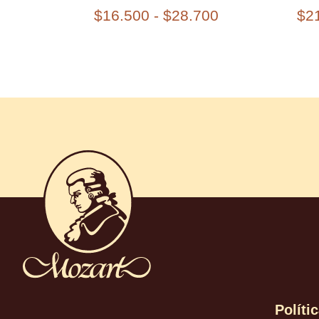
$
16.500
-
$
28.700
$
2
Políti