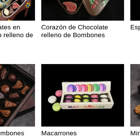
ates en
Corazón de Chocolate
Esp
 relleno de
relleno de Bombones
Bombones
Macarrones
Min