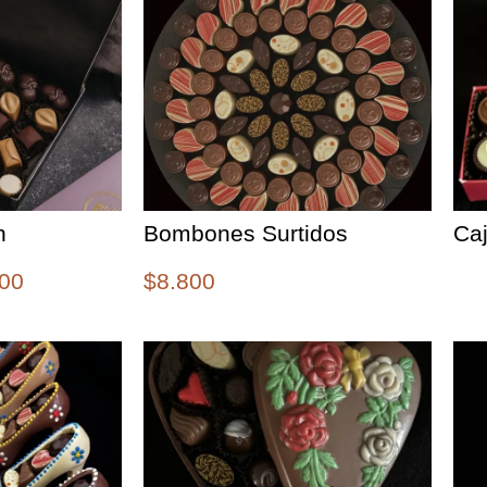
n
Bombones Surtidos
Ca
00
$
8.800