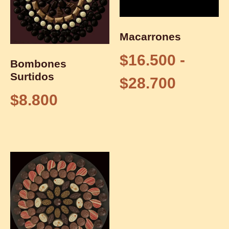
Macarrones
$
16.500
-
Bombones
Surtidos
$
28.700
$
8.800