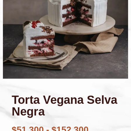
Torta Vegana Selva
Negra
$
51.300
-
$
152.300