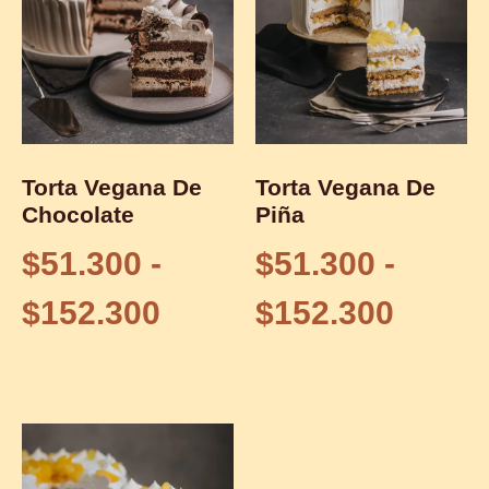
Torta Vegana De
Torta Vegana De
Chocolate
Piña
$
51.300
-
$
51.300
-
$
152.300
$
152.300