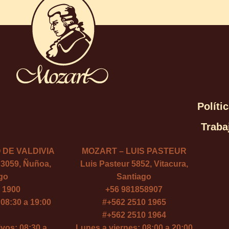
Políti
Traba
 DE VALDIVIA
MOZART – LUIS PASTEUR
 3059, Ñuñoa,
Luis Pasteur 5852, Vitacura,
go
Santiago
 1900
+56 981858907
08:30 a 19:00
#
+562 2510 1965
#
+562 2510 1964
vos: 08:30 a
Lunes a viernes: 08:00 a 20:00