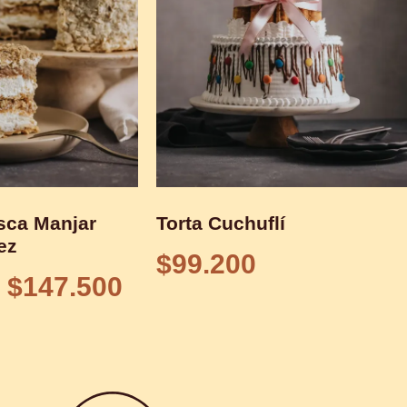
sca Manjar
Torta Cuchuflí
ez
$
99.200
$
147.500