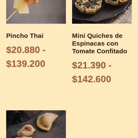
Pincho Thai
Mini Quiches de
Espinacas con
$
20.880
-
Tomate Confitado
$
139.200
$
21.390
-
$
142.600