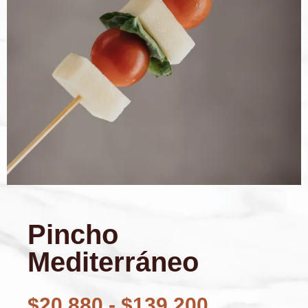
Pincho
Mediterráneo
$
20.880
-
$
139.200