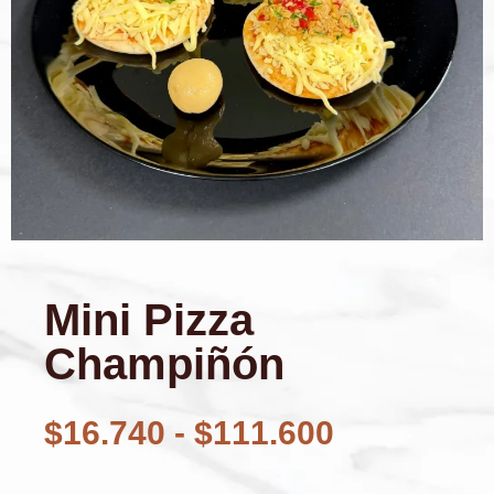
Mini Pizza
Champiñón
$
16.740
-
$
111.600