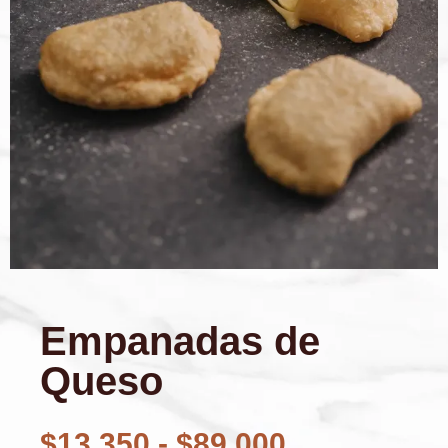
Empanadas de
Queso
$
13.350
-
$
89.000