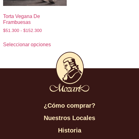
Torta Vegana De
Frambuesas
$
51.300
-
$
152.300
Seleccionar opciones
¿Cómo comprar?
Nuestros Locales
Historia